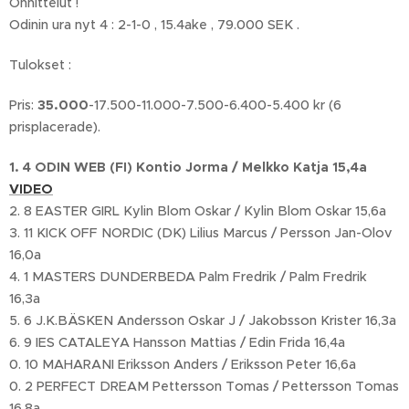
Onnittelut !
Odinin ura nyt 4 : 2-1-0 , 15.4ake , 79.000 SEK .
Tulokset :
Pris:
35.000
-17.500-11.000-7.500-6.400-5.400 kr (6
prisplacerade).
1. 4 ODIN WEB (FI) Kontio Jorma / Melkko Katja 15,4a
VIDEO
2. 8 EASTER GIRL Kylin Blom Oskar / Kylin Blom Oskar 15,6a
3. 11 KICK OFF NORDIC (DK) Lilius Marcus / Persson Jan-Olov
16,0a
4. 1 MASTERS DUNDERBEDA Palm Fredrik / Palm Fredrik
16,3a
5. 6 J.K.BÄSKEN Andersson Oskar J / Jakobsson Krister 16,3a
6. 9 IES CATALEYA Hansson Mattias / Edin Frida 16,4a
0. 10 MAHARANI Eriksson Anders / Eriksson Peter 16,6a
0. 2 PERFECT DREAM Pettersson Tomas / Pettersson Tomas
16,8a