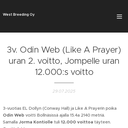
West Breeding Oy
3v. Odin Web (Like A Prayer)
uran 2. voitto, Jompelle uran
12.000:s voitto
29.07.2025
3-vuotias EL Dollyn (Conway Hall) ja Like A Prayerin poika
Odin Web
voitti Bollnäsissä ajalla 15.4a 2140 metriä.
Samalla
Jorma Kontiolle
tuli
12.000 voittoa
täyteen.