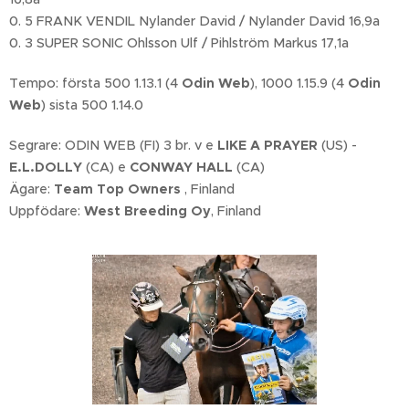
0. 5 FRANK VENDIL Nylander David / Nylander David 16,9a
0. 3 SUPER SONIC Ohlsson Ulf / Pihlström Markus 17,1a
Tempo: första 500 1.13.1 (4
Odin Web
), 1000 1.15.9 (4
Odin
Web
) sista 500 1.14.0
Segrare: ODIN WEB (FI) 3 br. v e
LIKE A PRAYER
(US) -
E.L.DOLLY
(CA) e
CONWAY HALL
(CA)
Ägare:
Team Top Owners
, Finland
Uppfödare:
West Breeding Oy
, Finland