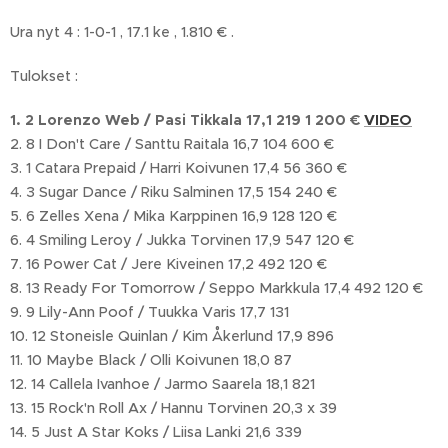
Ura nyt 4 : 1-0-1 , 17.1 ke , 1.810 € .
Tulokset :
1. 2 Lorenzo Web / Pasi Tikkala 17,1 219 1 200 €
VIDEO
2. 8 I Don't Care / Santtu Raitala 16,7 104 600 €
3. 1 Catara Prepaid / Harri Koivunen 17,4 56 360 €
4. 3 Sugar Dance / Riku Salminen 17,5 154 240 €
5. 6 Zelles Xena / Mika Karppinen 16,9 128 120 €
6. 4 Smiling Leroy / Jukka Torvinen 17,9 547 120 €
7. 16 Power Cat / Jere Kiveinen 17,2 492 120 €
8. 13 Ready For Tomorrow / Seppo Markkula 17,4 492 120 €
9. 9 Lily-Ann Poof / Tuukka Varis 17,7 131
10. 12 Stoneisle Quinlan / Kim Åkerlund 17,9 896
11. 10 Maybe Black / Olli Koivunen 18,0 87
12. 14 Callela Ivanhoe / Jarmo Saarela 18,1 821
13. 15 Rock'n Roll Ax / Hannu Torvinen 20,3 x 39
14. 5 Just A Star Koks / Liisa Lanki 21,6 339