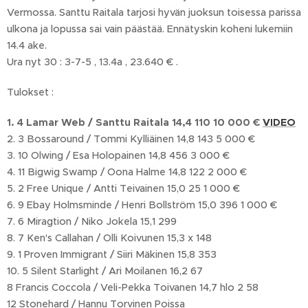
Vermossa. Santtu Raitala tarjosi hyvän juoksun toisessa parissa
ulkona ja lopussa sai vain päästää. Ennätyskin koheni lukemiin
14.4 ake.
Ura nyt 30 : 3-7-5 , 13.4a , 23.640 € .
Tulokset :
1. 4 Lamar Web / Santtu Raitala 14,4 110 10 000 €
VIDEO
2. 3 Bossaround / Tommi Kylliäinen 14,8 143 5 000 €
3. 10 Olwing / Esa Holopainen 14,8 456 3 000 €
4. 11 Bigwig Swamp / Oona Halme 14,8 122 2 000 €
5. 2 Free Unique / Antti Teivainen 15,0 25 1 000 €
6. 9 Ebay Holmsminde / Henri Bollström 15,0 396 1 000 €
7. 6 Miragtion / Niko Jokela 15,1 299
8. 7 Ken's Callahan / Olli Koivunen 15,3 x 148
9. 1 Proven Immigrant / Siiri Mäkinen 15,8 353
10. 5 Silent Starlight / Ari Moilanen 16,2 67
8 Francis Coccola / Veli-Pekka Toivanen 14,7 hlo 2 58
12 Stonehard / Hannu Torvinen Poissa