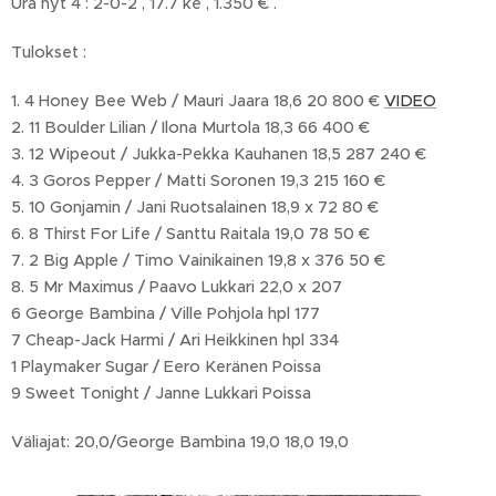
Ura nyt 4 : 2-0-2 , 17.7 ke , 1.350 € .
Tulokset :
1. 4 Honey Bee Web / Mauri Jaara 18,6 20 800 €
VIDEO
2. 11 Boulder Lilian / Ilona Murtola 18,3 66 400 €
3. 12 Wipeout / Jukka-Pekka Kauhanen 18,5 287 240 €
4. 3 Goros Pepper / Matti Soronen 19,3 215 160 €
5. 10 Gonjamin / Jani Ruotsalainen 18,9 x 72 80 €
6. 8 Thirst For Life / Santtu Raitala 19,0 78 50 €
7. 2 Big Apple / Timo Vainikainen 19,8 x 376 50 €
8. 5 Mr Maximus / Paavo Lukkari 22,0 x 207
6 George Bambina / Ville Pohjola hpl 177
7 Cheap-Jack Harmi / Ari Heikkinen hpl 334
1 Playmaker Sugar / Eero Keränen Poissa
9 Sweet Tonight / Janne Lukkari Poissa
Väliajat: 20,0/George Bambina 19,0 18,0 19,0