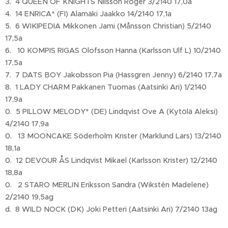
3. 4 QUEEN OF KNIGHTS Nilsson Roger 3/2140 17,0a
4. 14 ENRICA* (FI) Alamäki Jaakko 14/2140 17,1a
5. 6 WIKIPEDIA Mikkonen Jami (Månsson Christian) 5/2140
17,5a
6. 10 KOMPIS RIGAS Olofsson Hanna (Karlsson Ulf L) 10/2140
17,5a
7. 7 DATS BOY Jakobsson Pia (Hassgren Jenny) 6/2140 17,7a
8. 1 LADY CHARM Pakkanen Tuomas (Aatsinki Ari) 1/2140
17,9a
0. 5 PILLOW MELODY* (DE) Lindqvist Ove A (Kytölä Aleksi)
4/2140 17,9a
0. 13 MOONCAKE Söderholm Krister (Marklund Lars) 13/2140
18,1a
0. 12 DEVOUR ÅS Lindqvist Mikael (Karlsson Krister) 12/2140
18,8a
0. 2 STARO MERLIN Eriksson Sandra (Wikstén Madelene)
2/2140 19,5ag
d. 8 WILD NOCK (DK) Joki Petteri (Aatsinki Ari) 7/2140 13ag