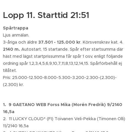
Lopp 11. Starttid 21:51
Spårtrappa
Ljus anmälan.
3-åriga och äldre
37.501 - 125.000 kr
. Körsvenskrav kat. 4.
2140 m.
Autostart. 15 startande. Spår efter startsumma där
häst med lägst startprissumma får spår 1 osv, enligt följande
ordning spår 1,2,3,4,5,6,9,10,7,11,8,13,12,14,15. Spårförbehåll ej
tillåtet.
Pris: 25.000-12.500-8.000-5.300-3.200-2.300-(2.300)-
(2.300) kr.
1. 9 GAETANO WEB Forss Mika (Morén Fredrik) 9/2140
16,5a
2. 11 LUCKY CLOUD* (FI) Toivanen Veli-Pekka (Timonen Olli)
11/2140 16,5a