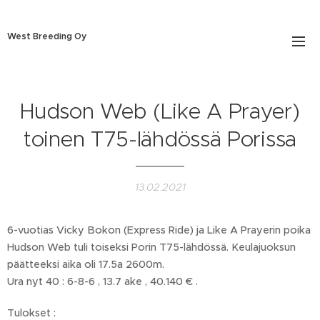
West Breeding Oy
Hudson Web (Like A Prayer)
toinen T75-lähdössä Porissa
13.02.2021
6-vuotias Vicky Bokon (Express Ride) ja Like A Prayerin poika
Hudson Web tuli toiseksi Porin T75-lähdössä. Keulajuoksun
päätteeksi aika oli 17.5a 2600m.
Ura nyt 40 : 6-8-6 , 13.7 ake , 40.140 € .
Tulokset :