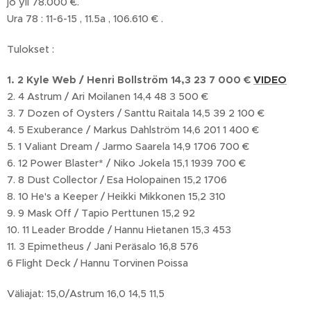
jo yli 78.000 €.
Ura 78 : 11-6-15 , 11.5a , 106.610 € .
Tulokset :
1. 2 Kyle Web / Henri Bollström 14,3 23 7 000 €
VIDEO
2. 4 Astrum / Ari Moilanen 14,4 48 3 500 €
3. 7 Dozen of Oysters / Santtu Raitala 14,5 39 2 100 €
4. 5 Exuberance / Markus Dahlström 14,6 201 1 400 €
5. 1 Valiant Dream / Jarmo Saarela 14,9 1706 700 €
6. 12 Power Blaster* / Niko Jokela 15,1 1939 700 €
7. 8 Dust Collector / Esa Holopainen 15,2 1706
8. 10 He's a Keeper / Heikki Mikkonen 15,2 310
9. 9 Mask Off / Tapio Perttunen 15,2 92
10. 11 Leader Brodde / Hannu Hietanen 15,3 453
11. 3 Epimetheus / Jani Peräsalo 16,8 576
6 Flight Deck / Hannu Torvinen Poissa
Väliajat: 15,0/Astrum 16,0 14,5 11,5