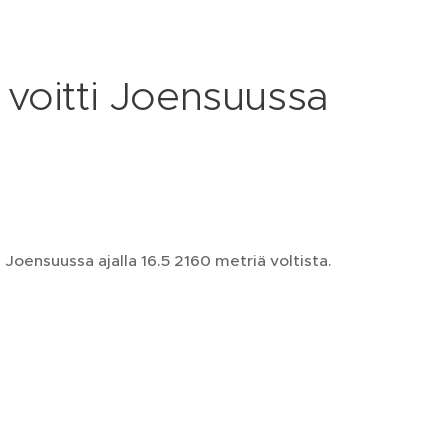
 voitti Joensuussa
 Joensuussa ajalla 16.5 2160 metriä voltista.
 16,5 22 750 €
nen 17,3 171 450 €