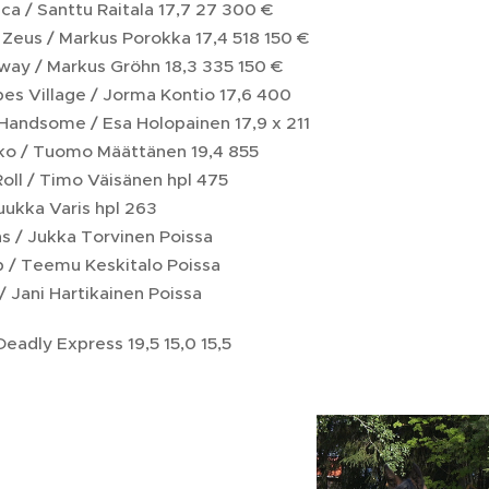
otline Luca / Santtu Raital
rainfield Zeus / Markus Poro
pdate Away / Markus Gröhn
pes Village / Jorma Kontio 17,6 400
 Hashtag Handsome / Esa H
oko / Tuomo Määttänen 19,4 855
oll / Timo Väisänen hpl 475
Tuukka Varis hpl 263
s / Jukka Torvinen Poissa
ip / Teemu Keskitalo Poissa
/ Jani Hartikainen Poissa
/Deadly Express 19,5 15,0 15,5