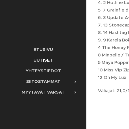
4. 2 H
5. 7 G
6. 3 U
7. 13 Stoneca
8. 14
9. 9 Karela B
4 The Honey R
ETUSIVU
8 Minbelle / 
UUTISET
5 Maya Poppin
10 Miss Vip Z
YHTEYSTIEDOT
12 Oh My Luxi 
SIITOSTAMMAT
Väliajat: 21,0
MYYTÄVÄT VARSAT