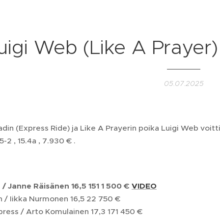
uigi Web (Like A Prayer)
05.07.2025
din (Express Ride) ja Like A Prayerin poika Luigi Web voitti
5-2 , 15.4a , 7.930 € .
b / Janne Räisänen 16,5 151 1 500 €
VIDEO
oy Orden / Iikka Nurmonen
eadly Express / Arto Komulai