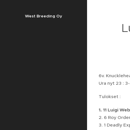
West Breeding Oy
L
6v. Knucklehea
Ura nyt 23 : 3-
Tulokset :
1. 11 Luigi We
2. 6 R
3. 1 D