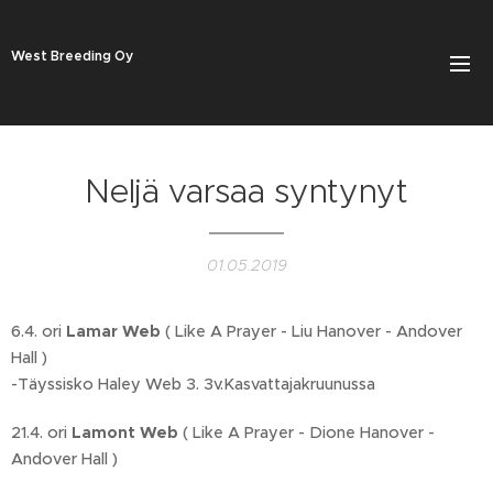
West Breeding Oy
Neljä varsaa syntynyt
01.05.2019
6.4. ori
Lamar Web
( Like A Prayer - Liu Hanover - Andover
Hall )
-Täyssisko Haley Web 3. 3v.Kasvattajakruunussa
21.4. ori
Lamont Web
( Like A Prayer - Dione Hanover -
Andover Hall )