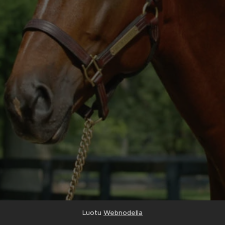
Luotu
Webnodella